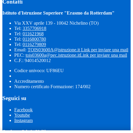
Contatti
Istituto d'Istruzione Superiore "Erasmo da Rotterdam"
Via XXV aprile 139 - 10042 Nichelino (TO)
Tel:
3357706918
Tel:
011621968
Tel:
0116800780
Tel:
0116279809
Email:
TOIS03600A@istruzione.it
Link per inviare una mail
PEC:
tois03600a@pec.istruzione.it
Link per inviare una mail
C.F.: 94014520012
Codice univoco: UF86EU
Accreditamento
Numero certificato Formazione: 174/002
Seguici su
Facebook
Youtube
Instagram
Sezione Link Utili