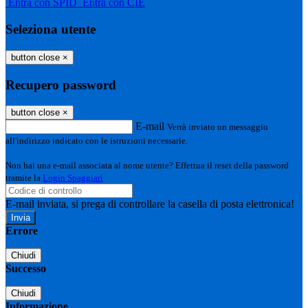
Entra con SPID
Entra con CIE
Seleziona utente
button close
×
Recupero password
button close
×
E-mail
Verrà inviato un messaggio
all'indirizzo indicato con le istruzioni necessarie.
Non hai una e-mail associata al nome utente? Effettua il reset della password
tramite la
Login Spaggiari
E-mail inviata, si prega di controllare la casella di posta elettronica!
Errore
Chiudi
Successo
Chiudi
Informazione