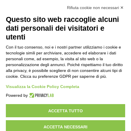
Rifiuta cookie non necessari ✕
Cookie policy
Note legali
Questo sito web raccoglie alcuni
Informativa Privacy
Ufficio Relazioni con il Pubblico
dati personali dei visitatori e
Dichiarazione di accessibilità
utenti
Obiettivi di accessibilità
Whistleblowing
Gestione consensi cookie
Con il tuo consenso, noi e i nostri partner utilizziamo i cookie e
Amministrazione trasparente
tecnologie simili per archiviare, accedere ed elaborare i dati
personali come, ad esempio, la visita al sito web o la
Pagina visualizzata
163156
volte
personalizzazione degli annunci. Poiché rispettiamo il tuo diritto
alla privacy, è possibile scegliere di non consentire alcuni tipi di
Sezione Copyright
cookie. Clicca su preferenze GDPR per saperne di più.
Visualizza la Cookie Policy Completa
Copyright 2026 | Engineered and powered by Gruppo Spaggiari
Parma S.p.A. | Divisione Publishing & New Social Media
Powered by
Disclaimer trattamento dati personali
ACCETTA TUTTO
ACCETTA NECESSARI