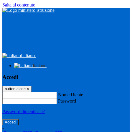
Salta al contenuto
Italiano
Italiano
Accedi
button close
×
Nome Utente
Password
Password dimenticata?
-