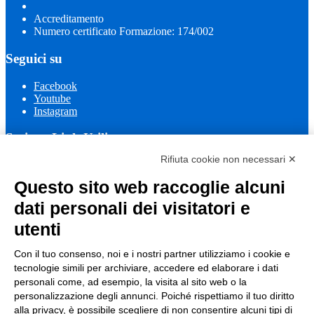
Accreditamento
Numero certificato Formazione: 174/002
Seguici su
Facebook
Youtube
Instagram
Sezione Link Utili
Rifiuta cookie non necessari ✕
Cookie policy
Note legali
Questo sito web raccoglie alcuni
Informativa Privacy
Ufficio Relazioni con il Pubblico
dati personali dei visitatori e
Dichiarazione di accessibilità
utenti
Obiettivi di accessibilità
Whistleblowing
Gestione consensi cookie
Con il tuo consenso, noi e i nostri partner utilizziamo i cookie e
Amministrazione trasparente
tecnologie simili per archiviare, accedere ed elaborare i dati
personali come, ad esempio, la visita al sito web o la
Pagina visualizzata
163252
volte
personalizzazione degli annunci. Poiché rispettiamo il tuo diritto
alla privacy, è possibile scegliere di non consentire alcuni tipi di