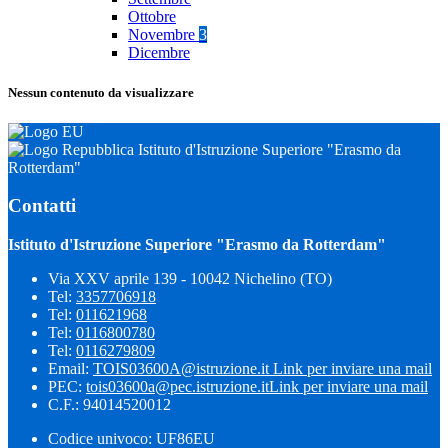
Ottobre
Novembre
3
Dicembre
Nessun contenuto da visualizzare
Istituto d'Istruzione Superiore "Erasmo da
Rotterdam"
Contatti
Istituto d'Istruzione Superiore "Erasmo da Rotterdam"
Via XXV aprile 139 - 10042 Nichelino (TO)
Tel:
3357706918
Tel:
011621968
Tel:
0116800780
Tel:
0116279809
Email:
TOIS03600A@istruzione.it
Link per inviare una mail
PEC:
tois03600a@pec.istruzione.it
Link per inviare una mail
C.F.: 94014520012
Codice univoco: UF86EU