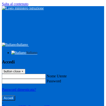
Salta al contenuto
Italiano
Italiano
Accedi
button close
×
Nome Utente
Password
Password dimenticata?
-