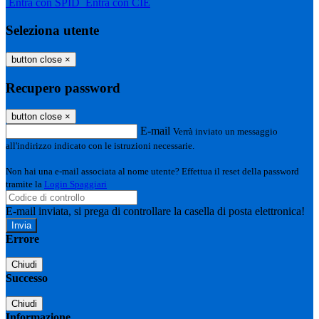
Entra con SPID
Entra con CIE
Seleziona utente
button close
×
Recupero password
button close
×
E-mail
Verrà inviato un messaggio
all'indirizzo indicato con le istruzioni necessarie.
Non hai una e-mail associata al nome utente? Effettua il reset della password
tramite la
Login Spaggiari
E-mail inviata, si prega di controllare la casella di posta elettronica!
Errore
Chiudi
Successo
Chiudi
Informazione