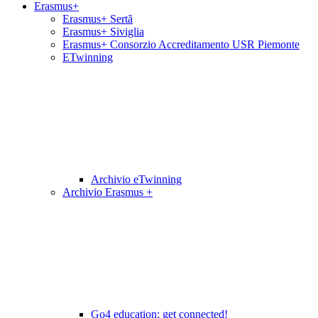
Erasmus+
Erasmus+ Sertã
Erasmus+ Siviglia
Erasmus+ Consorzio Accreditamento USR Piemonte
ETwinning
Archivio eTwinning
Archivio Erasmus +
Go4 education: get connected!