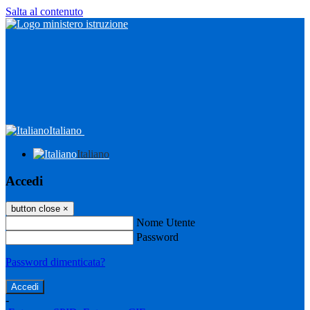
Salta al contenuto
Italiano
Italiano
Accedi
button close
×
Nome Utente
Password
Password dimenticata?
-