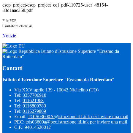
esep_project-esep_project_eql_pdf-110725-user_48154-
83d1aac358.pdf
File PDF
Contatore click: 40
Notizie
Istituto d'Istruzione Superiore "Erasmo da
Rotterdam"
Contatti
Istituto d'Istruzione Superiore "Erasmo da Rotterdam"
Via XXV aprile 139 - 10042 Nichelino (TO)
Tel:
3357706918
Tel:
011621968
Tel:
0116800780
Tel:
0116279809
Email:
TOIS03600A@istruzione.it
Link per inviare una mail
PEC:
tois03600a@pec.istruzione.it
Link per inviare una mail
C.F.: 94014520012