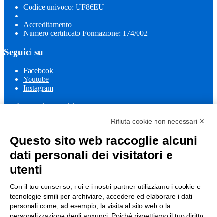
Codice univoco: UF86EU
Accreditamento
Numero certificato Formazione: 174/002
Seguici su
Facebook
Youtube
Instagram
Sezione Link Utili
Rifiuta cookie non necessari ✕
Cookie policy
Note legali
Questo sito web raccoglie alcuni
Informativa Privacy
Ufficio Relazioni con il Pubblico
dati personali dei visitatori e
Dichiarazione di accessibilità
utenti
Obiettivi di accessibilità
Whistleblowing
Gestione consensi cookie
Con il tuo consenso, noi e i nostri partner utilizziamo i cookie e
Amministrazione trasparente
tecnologie simili per archiviare, accedere ed elaborare i dati
personali come, ad esempio, la visita al sito web o la
Pagina visualizzata
1317
volte
personalizzazione degli annunci. Poiché rispettiamo il tuo diritto