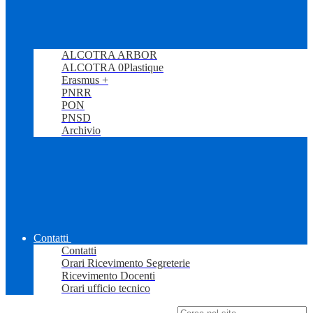
ALCOTRA ARBOR
ALCOTRA 0Plastique
Erasmus +
PNRR
PON
PNSD
Archivio
Contatti
Contatti
Orari Ricevimento Segreterie
Ricevimento Docenti
Orari ufficio tecnico
Campo di ricerca per le pagine del sito