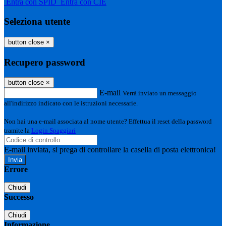
Entra con SPID
Entra con CIE
Seleziona utente
button close
×
Recupero password
button close
×
E-mail
Verrà inviato un messaggio
all'indirizzo indicato con le istruzioni necessarie.
Non hai una e-mail associata al nome utente? Effettua il reset della password
tramite la
Login Spaggiari
E-mail inviata, si prega di controllare la casella di posta elettronica!
Errore
Chiudi
Successo
Chiudi
Informazione