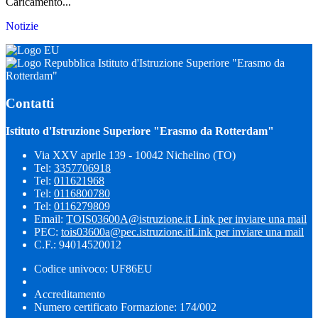
Caricamento...
Notizie
Istituto d'Istruzione Superiore "Erasmo da
Rotterdam"
Contatti
Istituto d'Istruzione Superiore "Erasmo da Rotterdam"
Via XXV aprile 139 - 10042 Nichelino (TO)
Tel:
3357706918
Tel:
011621968
Tel:
0116800780
Tel:
0116279809
Email:
TOIS03600A@istruzione.it
Link per inviare una mail
PEC:
tois03600a@pec.istruzione.it
Link per inviare una mail
C.F.: 94014520012
Codice univoco: UF86EU
Accreditamento
Numero certificato Formazione: 174/002