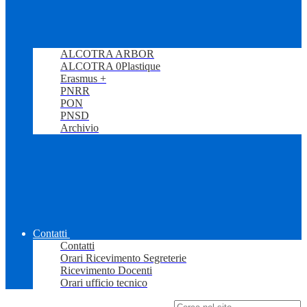
ALCOTRA ARBOR
ALCOTRA 0Plastique
Erasmus +
PNRR
PON
PNSD
Archivio
Contatti
Contatti
Orari Ricevimento Segreterie
Ricevimento Docenti
Orari ufficio tecnico
Campo di ricerca per le pagine del sito