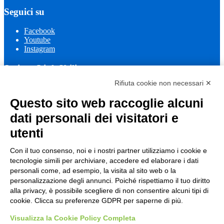
Seguici su
Facebook
Youtube
Instagram
Sezione Link Utili
Rifiuta cookie non necessari ✕
Cookie policy
Note legali
Questo sito web raccoglie alcuni
Informativa Privacy
Ufficio Relazioni con il Pubblico
dati personali dei visitatori e
Dichiarazione di accessibilità
utenti
Obiettivi di accessibilità
Whistleblowing
Gestione consensi cookie
Con il tuo consenso, noi e i nostri partner utilizziamo i cookie e
Amministrazione trasparente
tecnologie simili per archiviare, accedere ed elaborare i dati
personali come, ad esempio, la visita al sito web o la
Pagina visualizzata
773
volte
personalizzazione degli annunci. Poiché rispettiamo il tuo diritto
alla privacy, è possibile scegliere di non consentire alcuni tipi di
Sezione Copyright
cookie. Clicca su preferenze GDPR per saperne di più.
Visualizza la Cookie Policy Completa