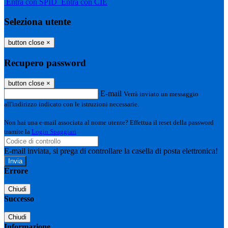
Entra con SPID
Entra con CIE
Seleziona utente
button close
×
Recupero password
button close
×
E-mail
Verrà inviato un messaggio
all'indirizzo indicato con le istruzioni necessarie.
Non hai una e-mail associata al nome utente? Effettua il reset della password
tramite la
Login Spaggiari
E-mail inviata, si prega di controllare la casella di posta elettronica!
Errore
Chiudi
Successo
Chiudi
Informazione