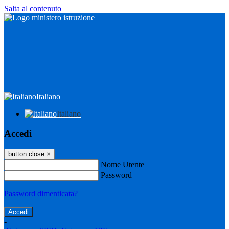
Salta al contenuto
Italiano
Italiano
Accedi
button close
×
Nome Utente
Password
Password dimenticata?
-