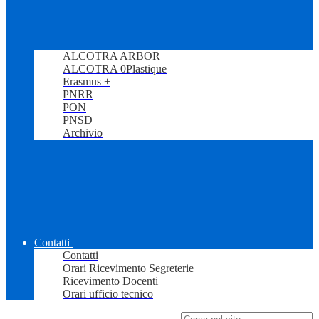
ALCOTRA ARBOR
ALCOTRA 0Plastique
Erasmus +
PNRR
PON
PNSD
Archivio
Contatti
Contatti
Orari Ricevimento Segreterie
Ricevimento Docenti
Orari ufficio tecnico
Campo di ricerca per le pagine del sito