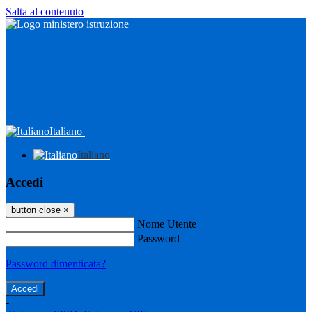
Salta al contenuto
Italiano
Italiano
Accedi
button close
×
Nome Utente
Password
Password dimenticata?
-