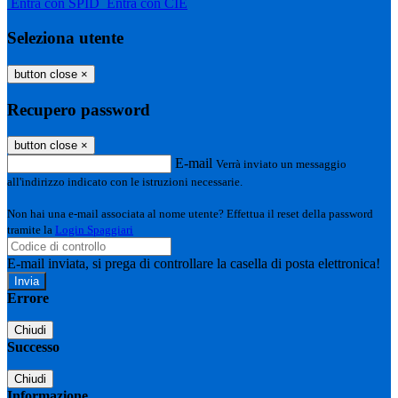
Entra con SPID
Entra con CIE
Seleziona utente
button close
×
Recupero password
button close
×
E-mail
Verrà inviato un messaggio
all'indirizzo indicato con le istruzioni necessarie.
Non hai una e-mail associata al nome utente? Effettua il reset della password
tramite la
Login Spaggiari
E-mail inviata, si prega di controllare la casella di posta elettronica!
Errore
Chiudi
Successo
Chiudi
Informazione