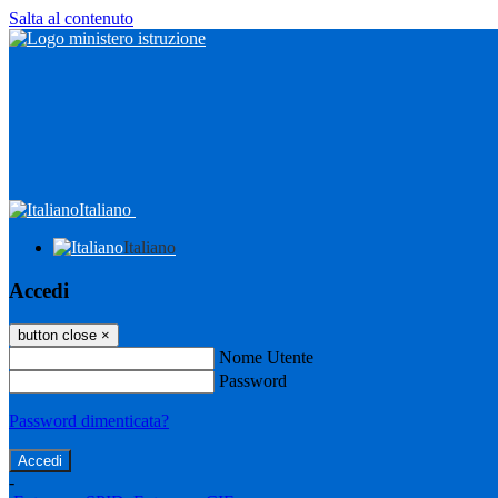
Salta al contenuto
Italiano
Italiano
Accedi
button close
×
Nome Utente
Password
Password dimenticata?
-