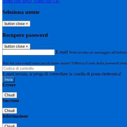
Entra con SPID
Entra con CIE
Seleziona utente
button close
×
Recupero password
button close
×
E-mail
Verrà inviato un messaggio all'indirizz
Non hai una e-mail associata al nome utente? Effettua il reset della password tram
E-mail inviata, si prega di controllare la casella di posta elettronica!
Errore
Chiudi
Successo
Chiudi
Informazione
Chiudi