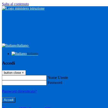
Salta al contenuto
Italiano
Italiano
Accedi
button close
×
Nome Utente
Password
Password dimenticata?
-