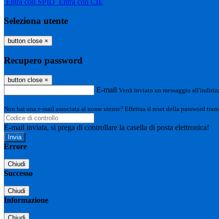
Entra con SPID
Entra con CIE
Seleziona utente
button close
×
Recupero password
button close
×
E-mail
Verrà inviato un messaggio all'indirizz
Non hai una e-mail associata al nome utente? Effettua il reset della password tram
E-mail inviata, si prega di controllare la casella di posta elettronica!
Errore
Chiudi
Successo
Chiudi
Informazione
Chiudi