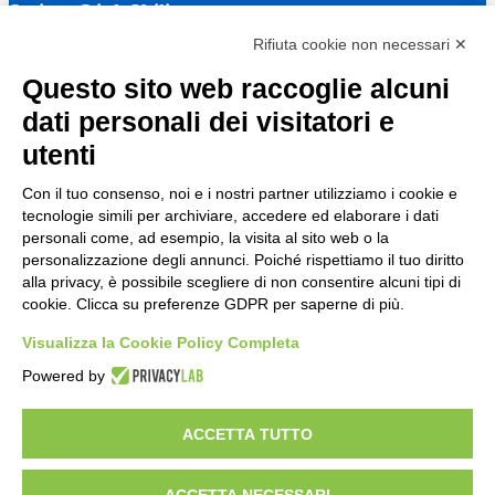
Sezione Link Utili
Rifiuta cookie non necessari ✕
Cookie policy
Note legali
Questo sito web raccoglie alcuni
Informativa Privacy
Ufficio Relazioni con il Pubblico
dati personali dei visitatori e
Dichiarazione di accessibilità
utenti
Obiettivi di accessibilità
Whistleblowing
Gestione consensi cookie
Con il tuo consenso, noi e i nostri partner utilizziamo i cookie e
Amministrazione trasparente
tecnologie simili per archiviare, accedere ed elaborare i dati
personali come, ad esempio, la visita al sito web o la
Pagina visualizzata
977
volte
personalizzazione degli annunci. Poiché rispettiamo il tuo diritto
alla privacy, è possibile scegliere di non consentire alcuni tipi di
Sezione Copyright
cookie. Clicca su preferenze GDPR per saperne di più.
Visualizza la Cookie Policy Completa
Copyright 2026 | Engineered and powered by Gruppo Spaggiari
Powered by
Parma S.p.A. | Divisione Publishing & New Social Media
Disclaimer trattamento dati personali
ACCETTA TUTTO
ACCETTA NECESSARI