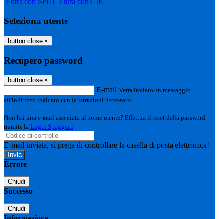
Entra con SPID
Entra con CIE
Seleziona utente
button close
×
Recupero password
button close
×
E-mail
Verrà inviato un messaggio
all'indirizzo indicato con le istruzioni necessarie.
Non hai una e-mail associata al nome utente? Effettua il reset della password
tramite la
Login Spaggiari
E-mail inviata, si prega di controllare la casella di posta elettronica!
Errore
Chiudi
Successo
Chiudi
Informazione