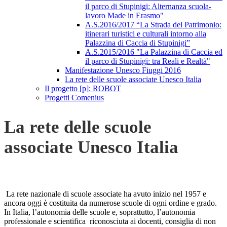
il parco di Stupinigi: Alternanza scuola-
lavoro Made in Erasmo"
A.S.2016/2017 “La Strada del Patrimonio:
itinerari turistici e culturali intorno alla
Palazzina di Caccia di Stupinigi”
A.S.2015/2016 "La Palazzina di Caccia ed
il parco di Stupinigi: tra Reali e Realtà"
Manifestazione Unesco Fiuggi 2016
La rete delle scuole associate Unesco Italia
Il progetto [p]: ROBOT
Progetti Comenius
La rete delle scuole
associate Unesco Italia
La rete nazionale di scuole associate ha avuto inizio nel 1957 e
ancora oggi è costituita da numerose scuole di ogni ordine e grado.
In Italia, l’autonomia delle scuole e, soprattutto, l’autonomia
professionale e scientifica riconosciuta ai docenti, consiglia di non