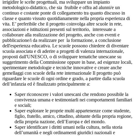
irrigidire le scelte progettuali, ma sviluppare un impianto
metodologico-didattico, che sia fruibile e offra ad alunni/e un
continuo e costante ponte di collegamento tra quanto discusso in
classe e quanto vissuto quotidianamente nella propria esperienza di
vita. E’ preferibile che il progetto coinvolga altre scuole in rete,
associazioni e istituzioni presenti sul territorio, interessate a
collaborare alla realizzazione del progetto, anche con eventi e
pubblicazione/i da realizzare per la formazione, a conclusione
dell'esperienza educativa. Le scuole possono chiedere di diventare
scuola associata e di aderire a progetti di valenza internazionale,
proposti dall'UNESCO, o di sviluppare tematiche unescane su
suggerimento della Commissione oppure in base, ad esigenze locali,
sperimentare metodologie e tecniche innovative e creare anche
gemellaggi con scuole della rete internazionale Il progetto può
riguardare le scuole di ogni ordine e grado, a partire dalla scuola
dell’infanzia ed è finalizzato principalmente a:
Saper riconoscere i valori unescani che rendono possibile la
convivenza umana e testimoniarli nei comportamenti familiari
e sociali;
Saper esplorare le proprie multi appartenenze come studente,
figlio, fratello, amico, cittadino, abitante della propria regione,
della propria nazione, dell’Europa e del mondo.
Saper identificare i diritti umani nella cultura, nella storia
dell’umanità e negli ordinamenti giuridici nazionali e