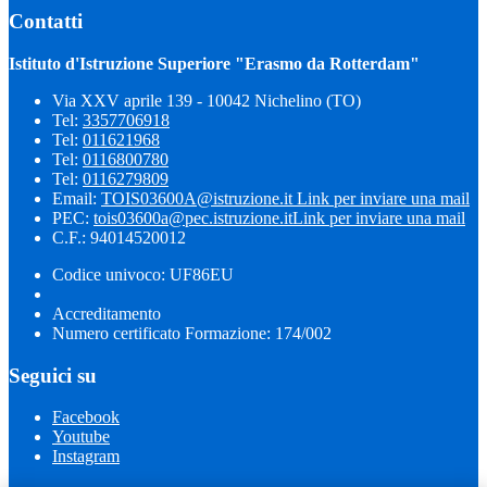
Contatti
Istituto d'Istruzione Superiore "Erasmo da Rotterdam"
Via XXV aprile 139 - 10042 Nichelino (TO)
Tel:
3357706918
Tel:
011621968
Tel:
0116800780
Tel:
0116279809
Email:
TOIS03600A@istruzione.it
Link per inviare una mail
PEC:
tois03600a@pec.istruzione.it
Link per inviare una mail
C.F.: 94014520012
Codice univoco: UF86EU
Accreditamento
Numero certificato Formazione: 174/002
Seguici su
Facebook
Youtube
Instagram