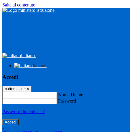
Salta al contenuto
Italiano
Italiano
Accedi
button close
×
Nome Utente
Password
Password dimenticata?
-