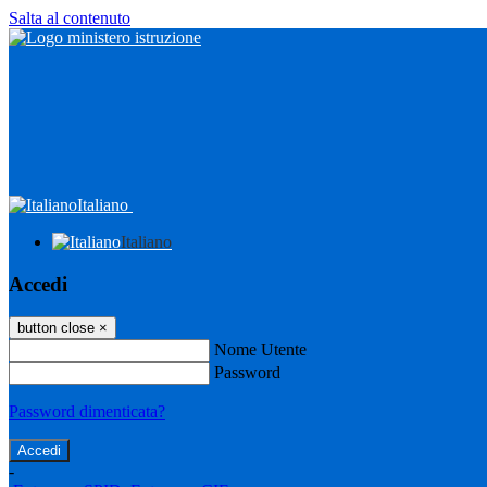
Salta al contenuto
Italiano
Italiano
Accedi
button close
×
Nome Utente
Password
Password dimenticata?
-