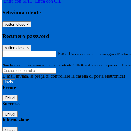
Entra con SPID
Entra con CIE
Seleziona utente
button close
×
Recupero password
button close
×
E-mail
Verrà inviato un messaggio all'indirizz
Non hai una e-mail associata al nome utente? Effettua il reset della password tram
E-mail inviata, si prega di controllare la casella di posta elettronica!
Errore
Chiudi
Successo
Chiudi
Informazione
Chiudi