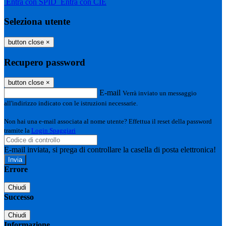
Entra con SPID
Entra con CIE
Seleziona utente
button close
×
Recupero password
button close
×
E-mail
Verrà inviato un messaggio
all'indirizzo indicato con le istruzioni necessarie.
Non hai una e-mail associata al nome utente? Effettua il reset della password
tramite la
Login Spaggiari
E-mail inviata, si prega di controllare la casella di posta elettronica!
Errore
Chiudi
Successo
Chiudi
Informazione