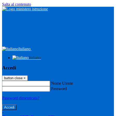
Salta al contenuto
Italiano
Italiano
Accedi
button close
×
Nome Utente
Password
Password dimenticata?
-