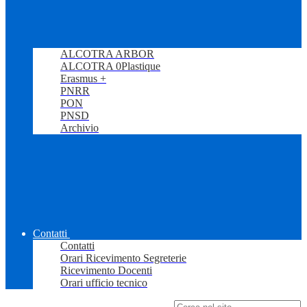
ALCOTRA ARBOR
ALCOTRA 0Plastique
Erasmus +
PNRR
PON
PNSD
Archivio
Contatti
Contatti
Orari Ricevimento Segreterie
Ricevimento Docenti
Orari ufficio tecnico
Campo di ricerca per le pagine del sito