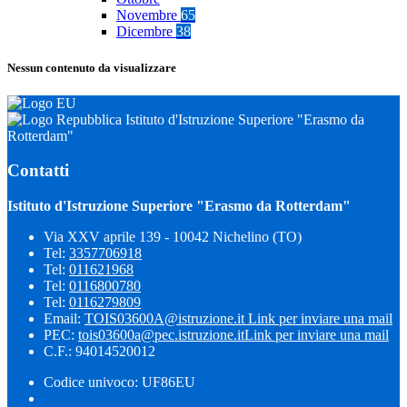
Novembre
65
Dicembre
38
Nessun contenuto da visualizzare
Istituto d'Istruzione Superiore "Erasmo da
Rotterdam"
Contatti
Istituto d'Istruzione Superiore "Erasmo da Rotterdam"
Via XXV aprile 139 - 10042 Nichelino (TO)
Tel:
3357706918
Tel:
011621968
Tel:
0116800780
Tel:
0116279809
Email:
TOIS03600A@istruzione.it
Link per inviare una mail
PEC:
tois03600a@pec.istruzione.it
Link per inviare una mail
C.F.: 94014520012
Codice univoco: UF86EU