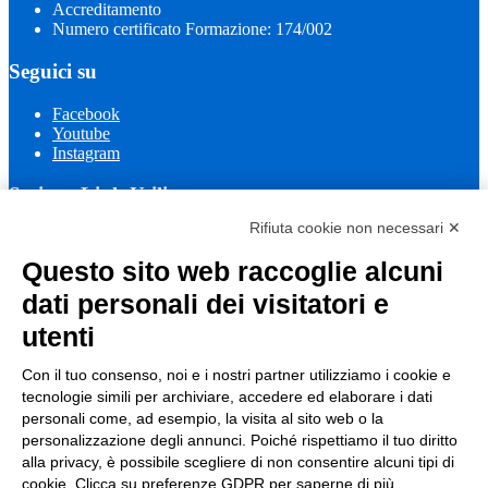
Accreditamento
Numero certificato Formazione: 174/002
Seguici su
Facebook
Youtube
Instagram
Sezione Link Utili
Rifiuta cookie non necessari ✕
Cookie policy
Note legali
Questo sito web raccoglie alcuni
Informativa Privacy
Ufficio Relazioni con il Pubblico
dati personali dei visitatori e
Dichiarazione di accessibilità
utenti
Obiettivi di accessibilità
Whistleblowing
Gestione consensi cookie
Con il tuo consenso, noi e i nostri partner utilizziamo i cookie e
Amministrazione trasparente
tecnologie simili per archiviare, accedere ed elaborare i dati
personali come, ad esempio, la visita al sito web o la
Pagina visualizzata
106393
volte
personalizzazione degli annunci. Poiché rispettiamo il tuo diritto
alla privacy, è possibile scegliere di non consentire alcuni tipi di
Sezione Copyright
cookie. Clicca su preferenze GDPR per saperne di più.