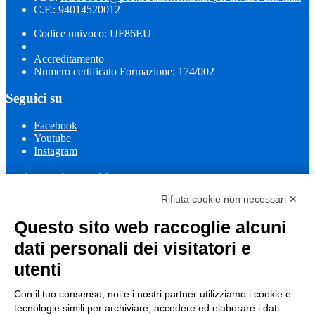
C.F.: 94014520012
Codice univoco: UF86EU
Accreditamento
Numero certificato Formazione: 174/002
Seguici su
Facebook
Youtube
Instagram
Sezione Link Utili
Rifiuta cookie non necessari ✕
Cookie policy
Note legali
Questo sito web raccoglie alcuni
Informativa Privacy
Ufficio Relazioni con il Pubblico
dati personali dei visitatori e
Dichiarazione di accessibilità
utenti
Obiettivi di accessibilità
Whistleblowing
Gestione consensi cookie
Con il tuo consenso, noi e i nostri partner utilizziamo i cookie e
Amministrazione trasparente
tecnologie simili per archiviare, accedere ed elaborare i dati