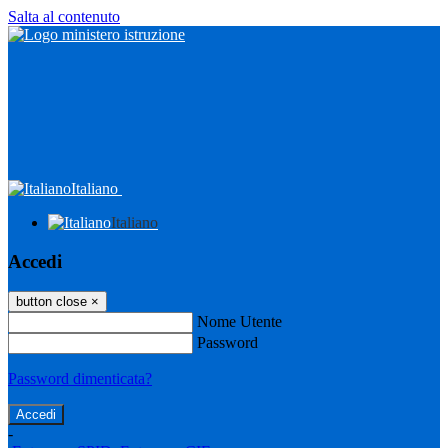
Salta al contenuto
Italiano
Italiano
Accedi
button close
×
Nome Utente
Password
Password dimenticata?
-