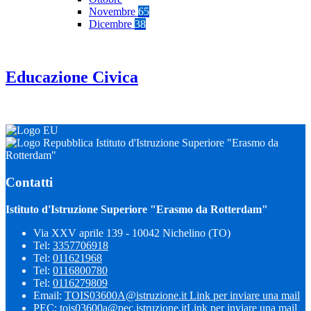
Novembre
65
Dicembre
38
Educazione Civica
Istituto d'Istruzione Superiore "Erasmo da
Rotterdam"
Contatti
Istituto d'Istruzione Superiore "Erasmo da Rotterdam"
Via XXV aprile 139 - 10042 Nichelino (TO)
Tel:
3357706918
Tel:
011621968
Tel:
0116800780
Tel:
0116279809
Email:
TOIS03600A@istruzione.it
Link per inviare una mail
PEC:
tois03600a@pec.istruzione.it
Link per inviare una mail