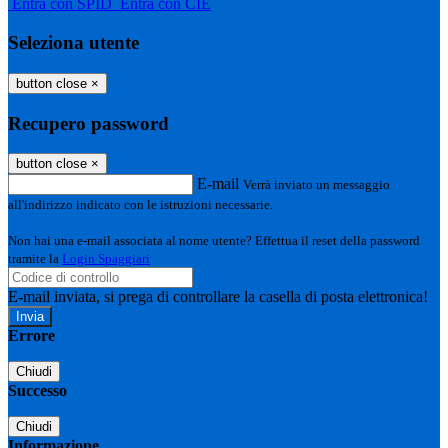
Entra con SPID
Entra con CIE
Seleziona utente
button close
×
Recupero password
button close
×
E-mail
Verrà inviato un messaggio
all'indirizzo indicato con le istruzioni necessarie.
Non hai una e-mail associata al nome utente? Effettua il reset della password
tramite la
Login Spaggiari
E-mail inviata, si prega di controllare la casella di posta elettronica!
Errore
Chiudi
Successo
Chiudi
Informazione