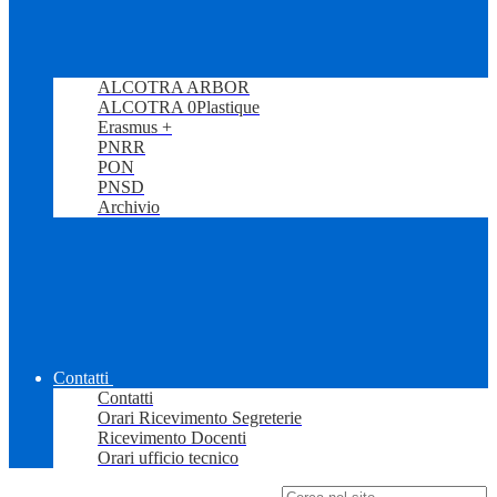
ALCOTRA ARBOR
ALCOTRA 0Plastique
Erasmus +
PNRR
PON
PNSD
Archivio
Contatti
Contatti
Orari Ricevimento Segreterie
Ricevimento Docenti
Orari ufficio tecnico
Campo di ricerca per le pagine del sito