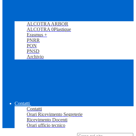
ALCOTRA ARBOR
ALCOTRA 0Plastique
Erasmus +
PNRR
PON
PNSD
Archivio
Contatti
Contatti
Orari Ricevimento Segreterie
Ricevimento Docenti
Orari ufficio tecnico
Campo di ricerca per le pagine del sito