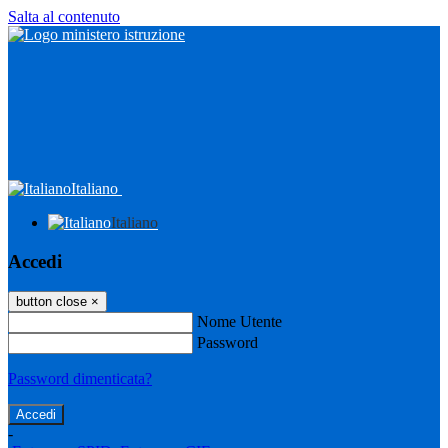
Salta al contenuto
Italiano
Italiano
Accedi
button close
×
Nome Utente
Password
Password dimenticata?
-