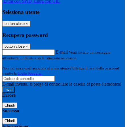
Entra con SPID
Entra con CIE
Seleziona utente
button close
×
Recupero password
button close
×
E-mail
Verrà inviato un messaggio
all'indirizzo indicato con le istruzioni necessarie.
Non hai una e-mail associata al nome utente? Effettua il reset della password
tramite la
Login Spaggiari
E-mail inviata, si prega di controllare la casella di posta elettronica!
Errore
Chiudi
Successo
Chiudi
Informazione