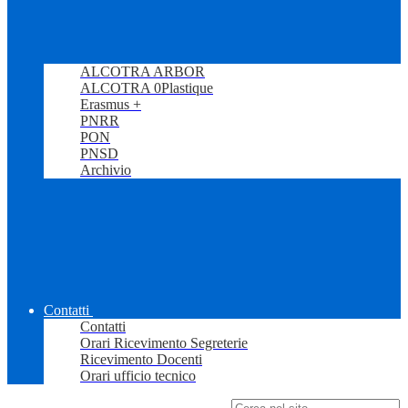
ALCOTRA ARBOR
ALCOTRA 0Plastique
Erasmus +
PNRR
PON
PNSD
Archivio
Contatti
Contatti
Orari Ricevimento Segreterie
Ricevimento Docenti
Orari ufficio tecnico
Campo di ricerca per le pagine del sito