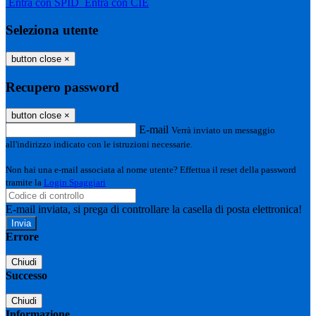
Entra con SPID
Entra con CIE
Seleziona utente
button close
×
Recupero password
button close
×
E-mail
Verrà inviato un messaggio
all'indirizzo indicato con le istruzioni necessarie.
Non hai una e-mail associata al nome utente? Effettua il reset della password
tramite la
Login Spaggiari
E-mail inviata, si prega di controllare la casella di posta elettronica!
Errore
Chiudi
Successo
Chiudi
Informazione