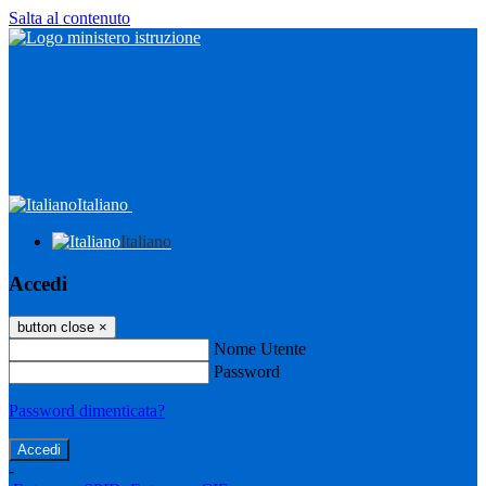
Salta al contenuto
Italiano
Italiano
Accedi
button close
×
Nome Utente
Password
Password dimenticata?
-