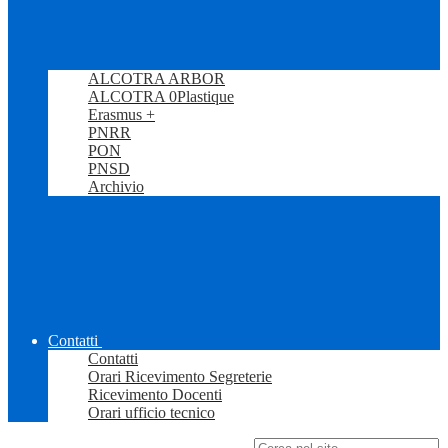
ALCOTRA ARBOR
ALCOTRA 0Plastique
Erasmus +
PNRR
PON
PNSD
Archivio
Contatti
Contatti
Orari Ricevimento Segreterie
Ricevimento Docenti
Orari ufficio tecnico
Campo di ricerca per le pagine del sito