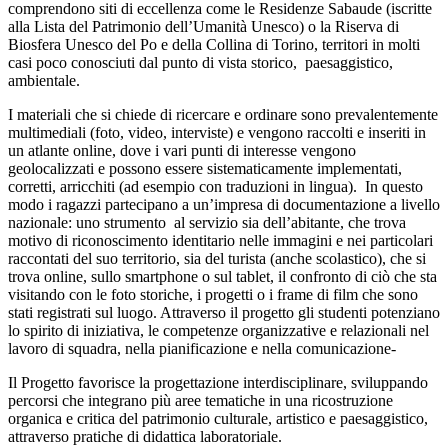
comprendono siti di eccellenza come le Residenze Sabaude (iscritte
alla Lista del Patrimonio dell’Umanità Unesco) o la Riserva di
Biosfera Unesco del Po e della Collina di Torino, territori in molti
casi poco conosciuti dal punto di vista storico, paesaggistico,
ambientale.
I materiali che si chiede di ricercare e ordinare sono prevalentemente
multimediali (foto, video, interviste) e vengono raccolti e inseriti in
un atlante online, dove i vari punti di interesse vengono
geolocalizzati e possono essere sistematicamente implementati,
corretti, arricchiti (ad esempio con traduzioni in lingua). In questo
modo i ragazzi partecipano a un’impresa di documentazione a livello
nazionale: uno strumento al servizio sia dell’abitante, che trova
motivo di riconoscimento identitario nelle immagini e nei particolari
raccontati del suo territorio, sia del turista (anche scolastico), che si
trova online, sullo smartphone o sul tablet, il confronto di ciò che sta
visitando con le foto storiche, i progetti o i frame di film che sono
stati registrati sul luogo. Attraverso il progetto gli studenti potenziano
lo spirito di iniziativa, le competenze organizzative e relazionali nel
lavoro di squadra, nella pianificazione e nella comunicazione-
Il Progetto favorisce la progettazione interdisciplinare, sviluppando
percorsi che integrano più aree tematiche in una ricostruzione
organica e critica del patrimonio culturale, artistico e paesaggistico,
attraverso pratiche di didattica laboratoriale.