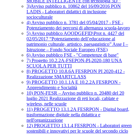
MOBILE INTELLIGENTE con tecnologia 3D "
3)Avviso pubblico n. 10862 del 16/09/2016 PON
LADIS - Laboratori didattici di inclusione
socioculturale
4) Avviso pubblico n. 3781 del 05/04/2017 - FSE -
Potenziamento dei percorsi di alternanza scuola-lavoro
5) Avviso pubblico AOODGEFID\Prot n. 4427 del
02/05/2017 “Potenziamento dell’educazione al
patrimonio culturale, artistico, paesaggistico” Asse I –
Istruzione – Fondo Sociale Europeo (FSE)
6) Avviso pubblico FSE - "Competenze di base"
7) Progetto 10.2.2A-FSEPON-PI-2020-180 UNA
SCUOLA PER TUTTI
8) PROGETTO 10.8.6A FESRPON PI 2020-412 -
Realizzazione SMARTCLASS
9) PROGETTO 10.1.1A E 10.2.2A FESRPON -
Apprendimento e Socialità
10) PON-FESR – Avviso pubblico n. 20480 del 20
luglio 2021 Realizzazione di reti locali, cablate e
wireless, nelle scuole
11) PROGETTO 13.1.2A FESRPON - Digital board,
trasformazione digitale nella didattica e
nell'organizzazione
12) PROGETTO 13.1.4 FESRPON - Laboratori green
sostenibili e innovativi per le scuole del secondo ciclo