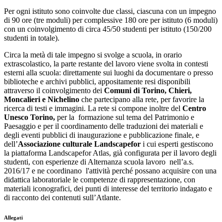
Per ogni istituto sono coinvolte due classi, ciascuna con un impegno
di 90 ore (tre moduli) per complessive 180 ore per istituto (6 moduli)
con un coinvolgimento di circa 45/50 studenti per istituto (150/200
studenti in totale).
Circa la metà di tale impegno si svolge a scuola, in orario
extrascolastico, la parte restante del lavoro viene svolta in contesti
esterni alla scuola: direttamente sui luoghi da documentare o presso
biblioteche e archivi pubblici, appositamente resi disponibili
attraverso il coinvolgimento dei
Comuni di Torino, Chieri,
Moncalieri e Nichelino
che partecipano alla rete, per favorire la
ricerca di testi e immagini. La rete si compone inoltre del
Centro
Unesco Torino,
per la formazione sul tema del Patrimonio e
Paesaggio e per il coordinamento delle traduzioni dei materiali e
degli eventi pubblici di inaugurazione e pubblicazione finale, e
dell’
Associazione culturale Landscapefor
i cui esperti gestiscono
la piattaforma Landscapefor Atlas, già configurata per il lavoro degli
studenti, con esperienze di Alternanza scuola lavoro nell’a.s.
2016/17 e ne coordinano l'attività perché possano acquisire con una
didattica laboratoriale le competenze di rappresentazione, con
materiali iconografici, dei punti di interesse del territorio indagato e
di racconto dei contenuti sull’Atlante.
Allegati