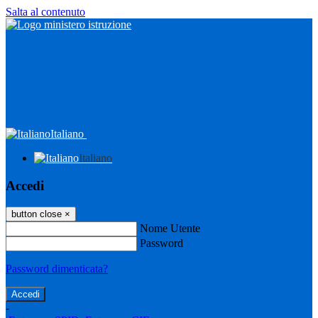
Salta al contenuto
Italiano
Italiano
Accedi
button close
×
Nome Utente
Password
Password dimenticata?
-