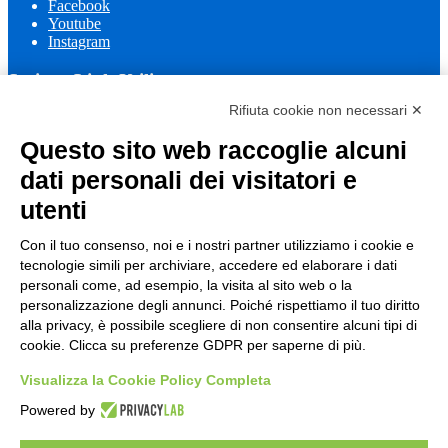
Facebook
Youtube
Instagram
Sezione Link Utili
Rifiuta cookie non necessari ✕
Cookie policy
Note legali
Questo sito web raccoglie alcuni
Informativa Privacy
Ufficio Relazioni con il Pubblico
dati personali dei visitatori e
Dichiarazione di accessibilità
utenti
Obiettivi di accessibilità
Whistleblowing
Gestione consensi cookie
Con il tuo consenso, noi e i nostri partner utilizziamo i cookie e
Amministrazione trasparente
tecnologie simili per archiviare, accedere ed elaborare i dati
personali come, ad esempio, la visita al sito web o la
Pagina visualizzata
899
volte
personalizzazione degli annunci. Poiché rispettiamo il tuo diritto
alla privacy, è possibile scegliere di non consentire alcuni tipi di
Sezione Copyright
cookie. Clicca su preferenze GDPR per saperne di più.
Visualizza la Cookie Policy Completa
Copyright 2026 | Engineered and powered by Gruppo Spaggiari
Powered by
Parma S.p.A. | Divisione Publishing & New Social Media
Disclaimer trattamento dati personali