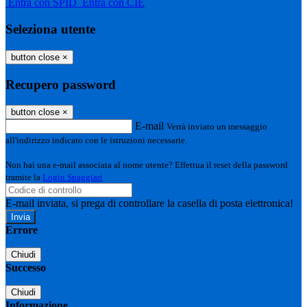
Entra con SPID
Entra con CIE
Seleziona utente
button close
×
Recupero password
button close
×
E-mail
Verrà inviato un messaggio
all'indirizzo indicato con le istruzioni necessarie.
Non hai una e-mail associata al nome utente? Effettua il reset della password
tramite la
Login Spaggiari
E-mail inviata, si prega di controllare la casella di posta elettronica!
Errore
Chiudi
Successo
Chiudi
Informazione