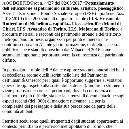
AOODGEFID\Prot n. 4427 del 02/05/2017 “
Potenziamento
dell’educazione al patrimonio culturale, artistico, paesaggistico
”
Asse I – Istruzione – Fondo Sociale Europeo (FSE)- porta nell’a.s.
2018/2019 circa 200 studenti di quattro scuole (
I.I.S. Erasmo da
Rotterdam di Nichelino – capofila-- Liceo scientifico Monti di
Chieri, I.I.S. Avogadro di Torino, I.I.S. Majorana di Torino
) a
produrre materiali e racconti del patrimonio urbano e del territorio
metropolitano torinese, organizzati per punti e itinerari che
contribuiscono a un Atlante già in formazione, di diretto accesso al
pubblico, che è stato riconosciuto dal Mibact nel 2016 come
strumento importante per promuovere la conoscenza del patrimonio
diffuso.
In particolare il ruolo dell’Atlante è apprezzato nei contesti dei beni
di eccellenza (come quelli iscritti nelle liste del Patrimonio
dell’umanità Unesco) per i quali è opportuno suggerire ai visitatori
(spesso troppi rispetto alla sostenibilità dei siti). Inoltre lo strumento
viene proposto nei contesti periurbani, dove la conoscenza del
patrimonio è più difficile, sia per la carenza di documentazione sugli
aspetti recenti (del ‘900) di maggiore rilevanza, sia per la
complessità del paesaggio e della sua percezione da parte delle
comunità abitanti.
I territori scelti sono quelli frequentati dagli studenti appartenenti al
contesto periurbano e periferico metropolitano di Torino, che